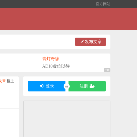
官方网站
发布文章
青灯奇缘
AD10虚位以待
文章
楼主
登录
注册
or