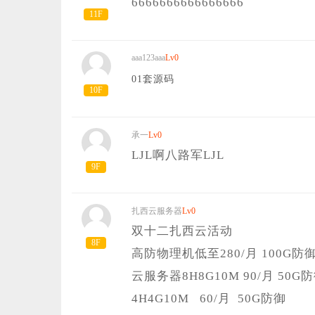
6666666666666666
11F
aaa123aaa
Lv0
01套源码
10F
承一
Lv0
LJL啊八路军LJL
9F
扎西云服务器
Lv0
双十二扎西云活动
8F
高防物理机低至280/月 100G防
云服务器8H8G10M 90/月 50G
4H4G10M 60/月 50G防御