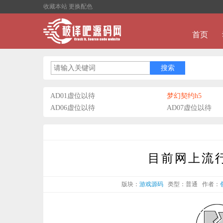
收藏本站
更换配色
首页
AD01虚位以待
梦幻契约h5
AD06虚位以待
AD07虚位以待
目前网上流行
版块：
游戏源码
类型：普通
作者：