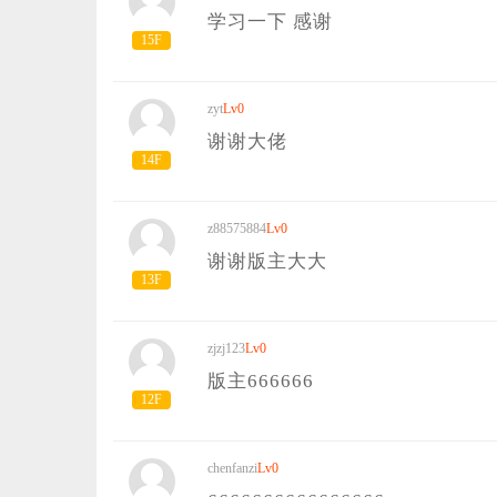
学习一下 感谢
15F
zyt
Lv0
谢谢大佬
14F
z88575884
Lv0
谢谢版主大大
13F
zjzj123
Lv0
版主666666
12F
chenfanzi
Lv0