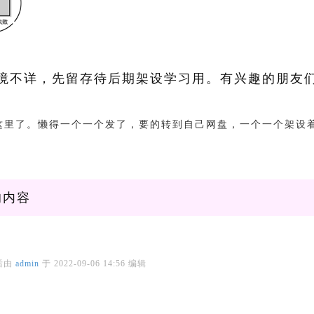
境不详，先留存待后期架设学习用。有兴趣的朋友
这里了。懒得一个一个发了，要的转到自己网盘，一个一个架设
的内容
后由
admin
于
2022-09-06 14:56
编辑