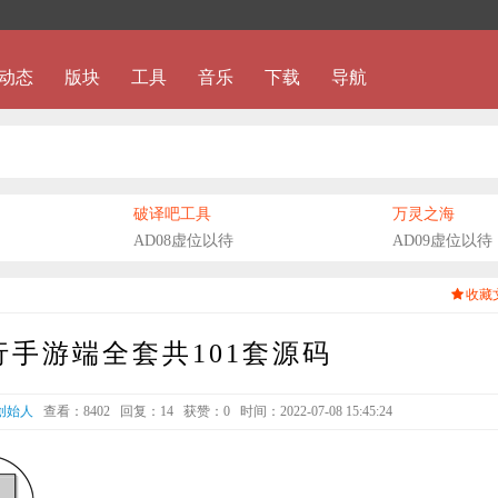
动态
版块
工具
音乐
下载
导航
破译吧工具
万灵之海
AD08虚位以待
AD09虚位以待
收藏
手游端全套共101套源码
创始人
查看：8402
回复：14
获赞：
0
时间：2022-07-08 15:45:24