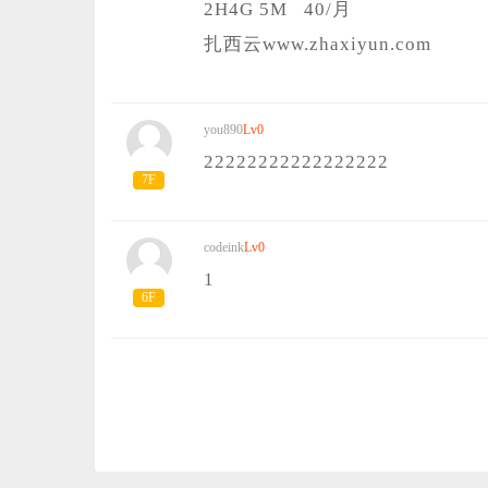
2H4G 5M 40/月
扎西云www.zhaxiyun.com
you890
Lv0
22222222222222222
7F
codeink
Lv0
1
6F