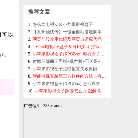
推荐文章
怎么给电视安装小苹果影视盒子
【九州仙侠传】一键全自动搭建脚本
们可以
网页前段常用代码及网页自适应代码
TVbox电视TV盒子及可用接口,持续添加替换中.......
着玩
小苹果影视盒子(XPGBox) 电视盒子软件，全网免VIP观影,已经变相收费，请谨慎下载
射雕三部曲三界版+乱世版+不闪退+授权后台+一键全自动搭建脚本+手动端
小苹果影视盒子拉取配置失败原因
智能电视安装第三方软件的方法，有图详细版
小苹果影视盒子(XPGBox) 怎么搜索及卡顿解决方法 ，有图详细教程
小苹果影视盒子跳段怎么办 图解详细教程
广告位3，285 x auto