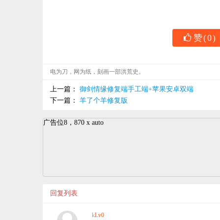
赞
(
0
)
电为刀，网为纸，刻画一部洪荒史。
上一篇：
御剑情缘修复端手工端+苹果安卓双端
下一篇：
羊了个羊修复版
广告位8，870 x auto
回复列表
k
Lv0