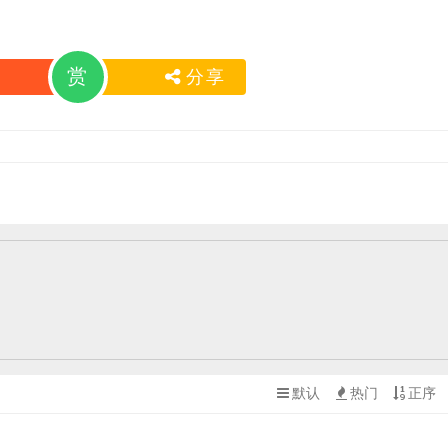
赏
分享
默认
热门
正序