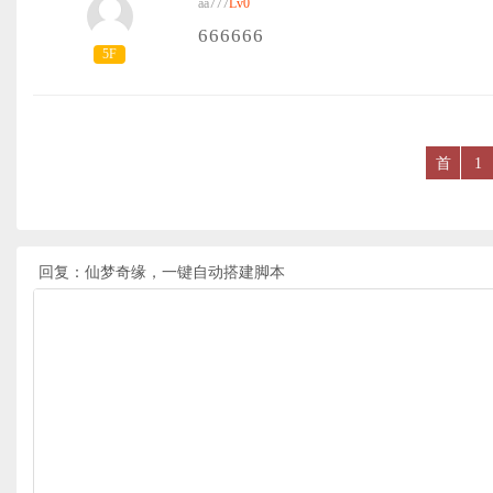
aa777
Lv0
666666
5F
首
1
回复：仙梦奇缘，一键自动搭建脚本