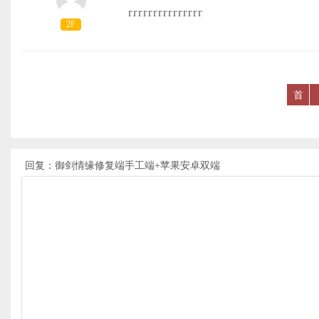
rrrrrrrrrrrrrrr
2F
首
回复：御剑情缘修复端手工端+苹果安卓双端