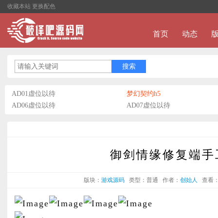
收藏本站
更换配色
首页
动态
AD01虚位以待
梦幻契约h5
AD06虚位以待
AD07虚位以待
御剑情缘修复端手
版块：
游戏源码
类型：普通
作者：
创始人
查看：